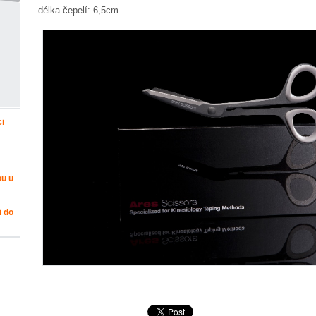
délka čepelí: 6,5cm
ci
bu u
i do