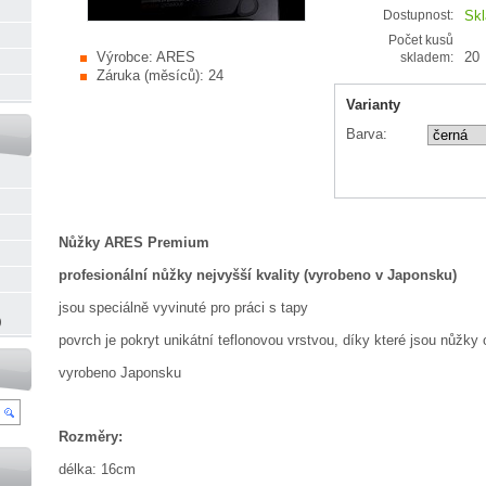
Sk
Dostupnost:
Počet kusů
Výrobce:
ARES
20
skladem:
Záruka (měsíců):
24
Varianty
Barva:
Nůžky ARES Premium
profesionální nůžky nejvyšší kvality (vyrobeno v Japonsku)
jsou speciálně vyvinuté pro práci s tapy
)
povrch je pokryt unikátní teflonovou vrstvou, díky které jsou nůžky 
vyrobeno Japonsku
Rozměry:
délka: 16cm