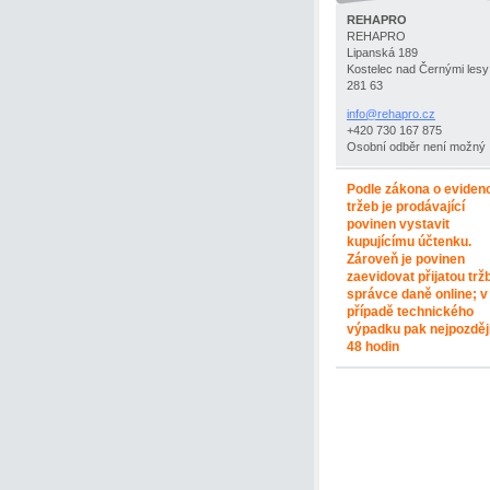
REHAPRO
REHAPRO
Lipanská 189
Kostelec nad Černými lesy
281 63
info@reh
apro.cz
+420 730 167 875
Osobní odběr není možný
Podle zákona o eviden
tržeb je prodávající
povinen vystavit
kupujícímu účtenku.
Zároveň je povinen
zaevidovat přijatou trž
správce daně online; v
případě technického
výpadku pak nejpozděj
48 hodin