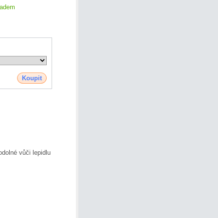
ladem
Koupit
odolné vůči lepidlu