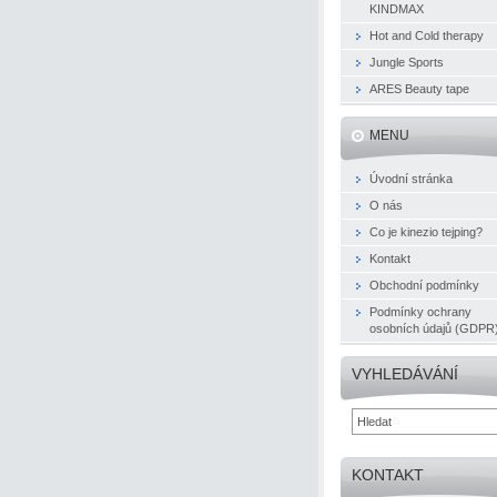
KINDMAX
Hot and Cold therapy
Jungle Sports
ARES Beauty tape
MENU
Úvodní stránka
O nás
Co je kinezio tejping?
Kontakt
Obchodní podmínky
Podmínky ochrany
osobních údajů (GDPR
VYHLEDÁVÁNÍ
KONTAKT