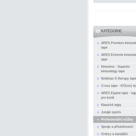
KATEGORIE
ARES Premium kinesio
tape
ARES Extreme kinesiol
tape
Kinesimo - Superior
kinesiology tape
Kindmax K therapy tap
Cross tape - Křížový te
ARES Equine tape - tej
pro koně
Klasické tejpy
Jungle sports
Profesionální nůžky
Spreje a příslušenství
Ortézy a bandáže