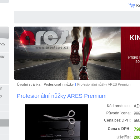
K
logy
ogy
e
Úvodní stránka
|
Profesionální nůžky
|
Profesionální nůžky ARES Premium
jp
Profesionální nůžky ARES Premium
py
AD
Kód produktu:
999
Původní cena:
660
Cena bez DPH:
79
Cena s DPH:
200
Ušetříte: