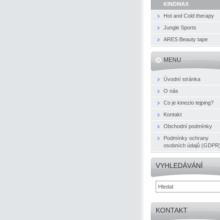
KINDMAX
Hot and Cold therapy
Jungle Sports
ARES Beauty tape
MENU
Úvodní stránka
O nás
Co je kinezio tejping?
Kontakt
Obchodní podmínky
Podmínky ochrany
osobních údajů (GDPR
VYHLEDÁVÁNÍ
KONTAKT