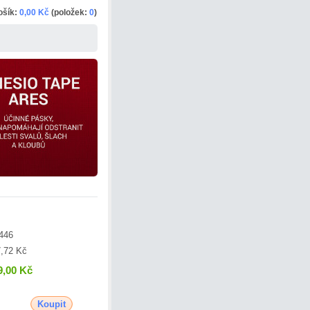
ošík:
0,00 Kč
(položek:
0
)
446
,72 Kč
9,00 Kč
Koupit