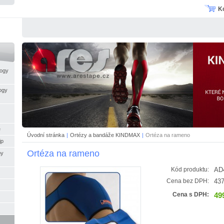
K
logy
ogy
e
Úvodní stránka
|
Ortézy a bandáže KINDMAX
|
Ortéza na rameno
jp
Ortéza na rameno
py
AD
Kód produktu:
437
Cena bez DPH:
49
Cena s DPH: