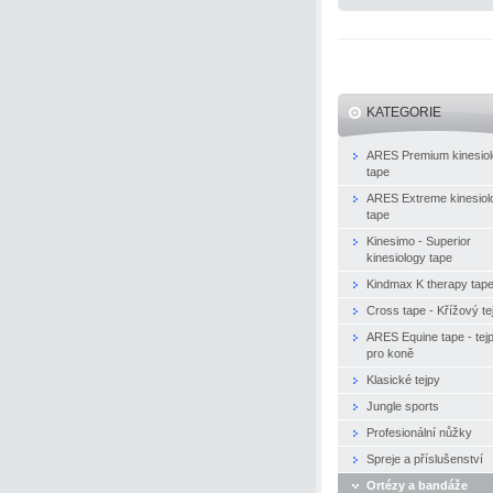
KATEGORIE
ARES Premium kinesio
tape
ARES Extreme kinesiol
tape
Kinesimo - Superior
kinesiology tape
Kindmax K therapy tap
Cross tape - Křížový te
ARES Equine tape - tej
pro koně
Klasické tejpy
Jungle sports
Profesionální nůžky
Spreje a příslušenství
Ortézy a bandáže