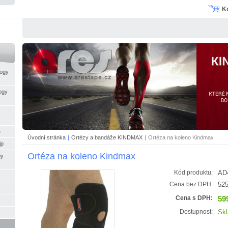
K
logy
ogy
e
Úvodní stránka
|
Ortézy a bandáže KINDMAX
|
Ortéza na koleno Kindmax
jp
Ortéza na koleno Kindmax
py
AD
Kód produktu:
525
Cena bez DPH:
59
Cena s DPH:
Sk
Dostupnost: