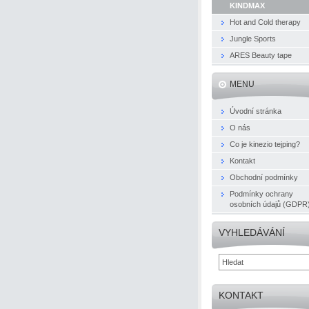
KINDMAX
Hot and Cold therapy
Jungle Sports
ARES Beauty tape
MENU
Úvodní stránka
O nás
Co je kinezio tejping?
Kontakt
Obchodní podmínky
Podmínky ochrany
osobních údajů (GDPR
VYHLEDÁVÁNÍ
KONTAKT