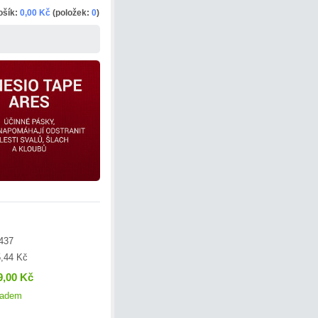
ošík:
0,00 Kč
(položek:
0
)
437
,44 Kč
9,00 Kč
ladem