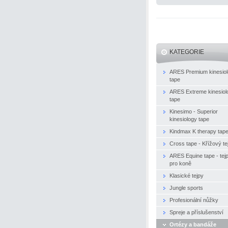
KATEGORIE
ARES Premium kinesio
tape
ARES Extreme kinesiol
tape
Kinesimo - Superior
kinesiology tape
Kindmax K therapy tap
Cross tape - Křížový te
ARES Equine tape - tej
pro koně
Klasické tejpy
Jungle sports
Profesionální nůžky
Spreje a příslušenství
Ortézy a bandáže