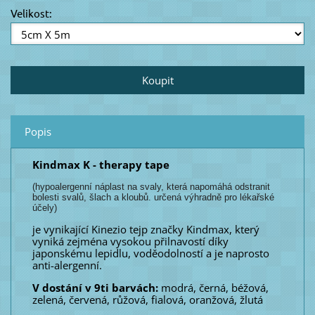
Velikost:
Popis
Kindmax K - therapy tape
(hypoalergenní náplast na svaly, která napomáhá odstranit
bolesti svalů, šlach a kloubů. určená výhradně pro lékařské
účely)
je vynikající Kinezio tejp značky Kindmax, který
vyniká zejména vysokou přilnavostí díky
japonskému lepidlu, voděodolností a je naprosto
anti-alergenní.
V dostání v 9ti barvách:
modrá, černá, béžová,
zelená, červená, růžová, fialová, oranžová, žlutá