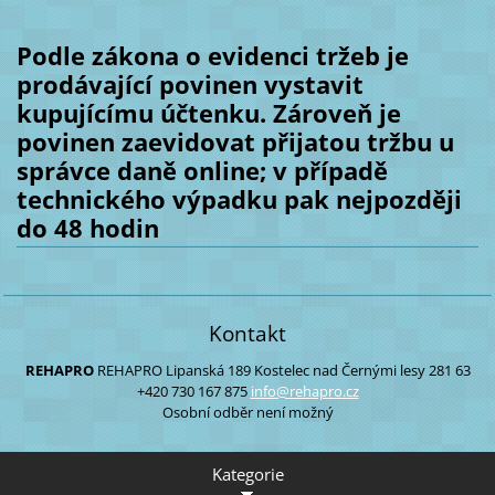
Podle zákona o evidenci tržeb je
prodávající povinen vystavit
kupujícímu účtenku. Zároveň je
povinen zaevidovat přijatou tržbu u
správce daně online; v případě
technického výpadku pak nejpozději
do 48 hodin
Kontakt
REHAPRO
REHAPRO
Lipanská 189
Kostelec nad Černými lesy
281 63
+420 730 167 875
info@reh
apro.cz
Osobní odběr není možný
Kategorie