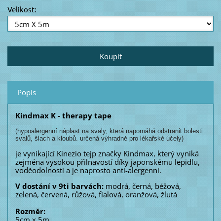
Velikost:
Popis
Kindmax K - therapy tape
(hypoalergenní náplast na svaly, která napomáhá odstranit bolesti
svalů, šlach a kloubů. určená výhradně pro lékařské účely)
je vynikající Kinezio tejp značky Kindmax, který vyniká
zejména vysokou přilnavostí díky japonskému lepidlu,
voděodolností a je naprosto anti-alergenní.
V dostání v 9ti barvách:
modrá, černá, béžová,
zelená, červená, růžová, fialová, oranžová, žlutá
Rozměr:
5cm x 5m