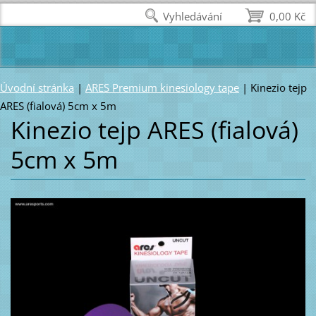
Vyhledávání
0,00 Kč
Úvodní stránka
|
ARES Premium kinesiology tape
|
Kinezio tejp
ARES (fialová) 5cm x 5m
Kinezio tejp ARES (fialová)
5cm x 5m