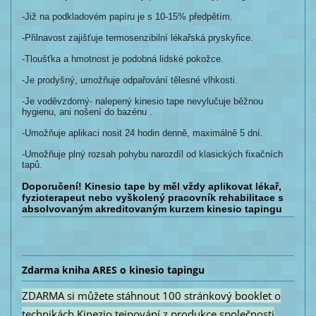
-Již na podkladovém papíru je s 10-15% předpětím.
-Přilnavost zajišťuje termosenzibilní lékařská pryskyřice.
-Tloušťka a hmotnost je podobná lidské pokožce.
-Je prodyšný, umožňuje odpařování tělesné vlhkosti.
-Je voděvzdorný- nalepený kinesio tape nevylučuje běžnou
hygienu, ani nošení do bazénu .
-Umožňuje aplikaci nosit 24 hodin denně, maximálně 5 dní.
-Umožňuje plný rozsah pohybu narozdíl od klasických fixačních
tapů.
Doporučení! Kinesio tape by měl vždy aplikovat lékař,
fyzioterapeut nebo vyškolený pracovník rehabilitace s
absolvovaným akreditovaným kurzem kinesio tapingu
Zdarma kniha ARES o kinesio tapingu
ZDARMA si můžete stáhnout 100 stránkový booklet o
technikách Kinezio tejpování z produkce společnosti