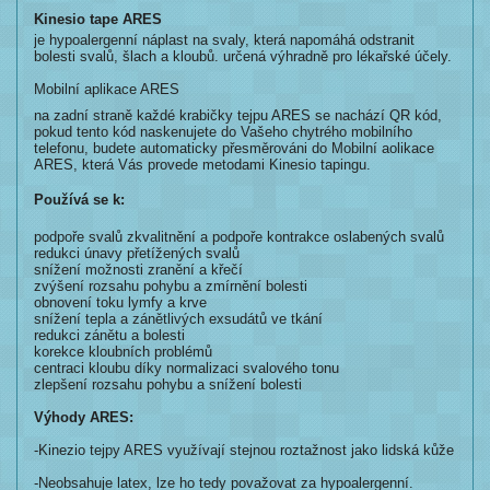
Kinesio tape ARES​
je hypoalergenní náplast na svaly, která napomáhá odstranit
bolesti svalů, šlach a kloubů. určená výhradně pro lékařské účely.
Mobilní aplikace ARES
na zadní straně každé krabičky tejpu ARES se nachází QR kód,
pokud tento kód naskenujete do Vašeho chytrého mobilního
telefonu, budete automaticky přesměrováni do Mobilní aolikace
ARES, která Vás provede metodami Kinesio tapingu.
Používá se k:
podpoře svalů zkvalitnění a podpoře kontrakce oslabených svalů
redukci únavy přetížených svalů​
snížení možnosti zranění a křečí
zvýšení rozsahu pohybu a zmírnění bolesti
obnovení toku lymfy a krve
snížení tepla a zánětlivých exsudátů ve tkání
redukci zánětu a bolesti
korekce kloubních problémů
centraci kloubu díky normalizaci svalového tonu
zlepšení rozsahu pohybu a snížení bolesti
Výhody ARES:
​-Kinezio tejpy ARES využívají stejnou roztažnost jako lidská kůže
-Neobsahuje latex, lze ho tedy považovat za hypoalergenní.