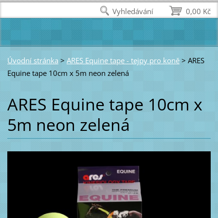
Vyhledávání
0,00 Kč
Úvodní stránka
>
ARES Equine tape - tejpy pro koně
>
ARES
Equine tape 10cm x 5m neon zelená
ARES Equine tape 10cm x
5m neon zelená