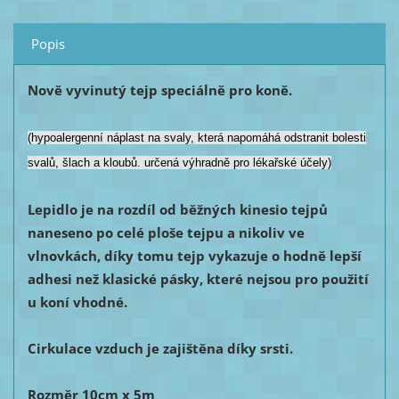
Popis
Nově vyvinutý tejp speciálně pro koně.
(hypoalergenní náplast na svaly, která napomáhá odstranit bolesti
svalů, šlach a kloubů. určená výhradně pro lékařské účely)
Lepidlo je na rozdíl od běžných kinesio tejpů
naneseno po celé ploše tejpu a nikoliv ve
vlnovkách, díky tomu tejp vykazuje o hodně lepší
adhesi než klasické pásky, které nejsou pro použití
u koní vhodné.
Cirkulace vzduch je zajištěna díky srsti.
Rozměr 10cm x 5m